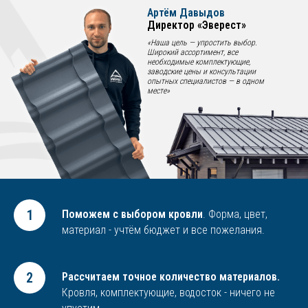
Артём Давыдов
Директор «Эверест»
«Наша цель — упростить выбор.
Широкий ассортимент, все
необходимые комплектующие,
заводские цены и консультации
опытных специалистов — в одном
месте»
Поможем с выбором кровли
. Форма, цвет,
материал - учтём бюджет и все пожелания.
Рассчитаем точное количество материалов.
Кровля, комплектующие, водосток - ничего не