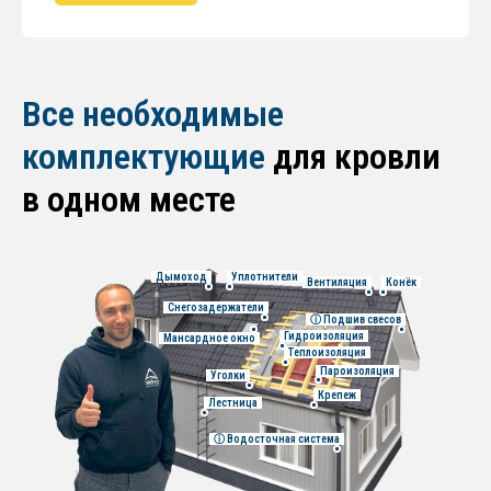
Все необходимые
комплектующие
для кровли
в одном месте
-
Дымоход
-
-
Уплотнители
-
-
Вентиляция
-
-
Конёк
-
-
Снегозадержатели
-
-
ⓘ
Подшив свесов
-
-
Гидроизоляция
-
-
Мансардное окно
-
-
Теплоизоляция
-
-
Пароизоляция
-
-
Уголки
-
-
Крепеж
-
-
Лестница
-
-
ⓘ
Водосточная система
-